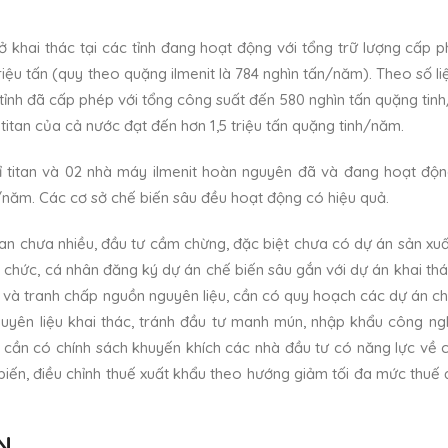
ở khai thác tại các tỉnh đang hoạt động với tổng trữ lượng cấp p
 triệu tấn (quy theo quặng ilmenit là 784 nghìn tấn/năm). Theo số l
tỉnh đã cấp phép với tổng công suất đến 580 nghìn tấn quặng tin
 titan của cả nước đạt đến hơn 1,5 triệu tấn quặng tinh/năm.
ỉ titan và 02 nhà máy ilmenit hoàn nguyên đã và đang hoạt độn
năm. Các cơ sở chế biến sâu đều hoạt động có hiệu quả.
tan chưa nhiều, đầu tư cầm chừng, đặc biệt chưa có dự án sản xuấ
tổ chức, cá nhân đăng ký dự án chế biến sâu gắn với dự án khai th
phí và tranh chấp nguồn nguyên liệu, cần có quy hoạch các dự án c
uyên liệu khai thác, tránh đầu tư manh mún, nhập khẩu công ng
, cần có chính sách khuyến khích các nhà đầu tư có năng lực về 
biến, điều chỉnh thuế xuất khẩu theo hướng giảm tối đa mức thuế 
N