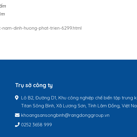
Gấm
im
iet-nam-dinh-huong-phat-trien-6299.html
Trụ sở công ty
Lô B2, Đường D1, Khu công nghiệp chế biến tập trung
Titan Sông Bình, Xã Lương Sơn, Tỉnh Lâm Đồng, Việt N
khoangsansongbinh@rangdonggroup.vn
0252 3658 999