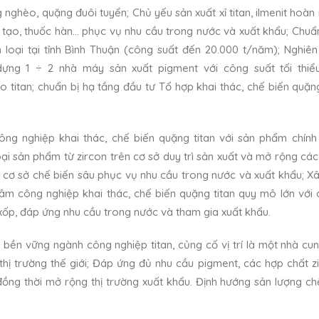
nghèo, quặng đuôi tuyển; Chủ yếu sản xuất xỉ titan, ilmenit hoàn
n tạo, thuốc hàn… phục vụ nhu cầu trong nước và xuất khẩu; Chuẩn
 loại tại tỉnh Bình Thuận (công suất đến 20.000 t/năm); Nghiê
 dựng 1 ÷ 2 nhà máy sản xuất pigment với công suất tối thi
titan; chuẩn bị hạ tầng đầu tư Tổ hợp khai thác, chế biến quặng
ng nghiệp khai thác, chế biến quặng titan với sản phẩm chính là
loại sản phẩm từ zircon trên cơ sở duy trì sản xuất và mở rộng cá
 cơ sở chế biến sâu phục vụ nhu cầu trong nước và xuất khẩu; X
tâm công nghiệp khai thác, chế biến quặng titan quy mô lớn với
n xốp, đáp ứng nhu cầu trong nước và tham gia xuất khẩu.
à bền vững ngành công nghiệp titan, củng cố vị trí là một nhà cu
thị trường thế giới; Đáp ứng đủ nhu cầu pigment, các hợp chất zi
 đồng thời mở rộng thị trường xuất khẩu. Định hướng sản lượng ch