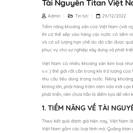
Tài Nguyên Titan Việt N
Admin
Tin tức
29/12/2022
Tiềm năng khoáng sản của Việt Nam (với ngu
thì có thể xếp vào hàng các nước có tiềm n
và có số lượng hạn chế do đó cần được quản 
phục vụ cho sự nghiệp xây dựng và phát triển
Việt Nam có nhiều khoáng sản kim loại nhưn
v.v..) thế giới rất cần trong khi trữ lượng c
nhu cầu tiêu dùng trong nước. Riêng khoáng 
không lớn, phải hàng trăm năm nữa mới cạn k
phát triển, nên chưa hẳn là điểm tựa để nền k
1. TIỀM NĂNG VỀ TÀI NGUY
Theo kết quả đánh giá hiện nay, Việt Nam là
Việt Nam gồm các loại hình mỏ: Quặng titan gố