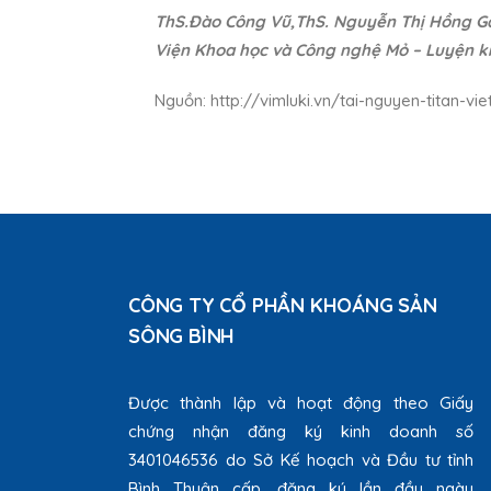
ThS.Đào Công Vũ,ThS. Nguyễn Thị Hồng 
Viện Khoa học và Công nghệ Mỏ – Luyện k
Nguồn: http://vimluki.vn/tai-nguyen-titan-v
CÔNG TY CỔ PHẦN KHOÁNG SẢN
SÔNG BÌNH
Được thành lập và hoạt động theo Giấy
chứng nhận đăng ký kinh doanh số
3401046536 do Sở Kế hoạch và Đầu tư tỉnh
Bình Thuận cấp, đăng ký lần đầu ngày