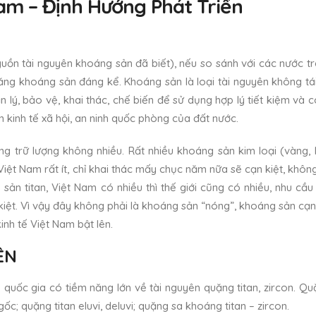
am – Định Hướng Phát Triển
ồn tài nguyên khoáng sản đã biết), nếu so sánh với các nước trê
ăng khoáng sản đáng kể. Khoáng sản là loại tài nguyên không tá
lý, bảo vệ, khai thác, chế biến để sử dụng hợp lý tiết kiệm và c
 kinh tế xã hội, an ninh quốc phòng của đất nước.
g trữ lượng không nhiều. Rất nhiều khoáng sản kim loại (vàng, 
ủa Việt Nam rất ít, chỉ khai thác mấy chục năm nữa sẽ cạn kiệt, kh
sản titan, Việt Nam có nhiều thì thế giới cũng có nhiều, nhu cầ
iệt. Vì vậy đây không phải là khoáng sản “nóng”, khoáng sản cạn
inh tế Việt Nam bật lên.
ÊN
 quốc gia có tiềm năng lớn về tài nguyên quặng titan, zircon. Qu
c; quặng titan eluvi, deluvi; quặng sa khoáng titan – zircon.