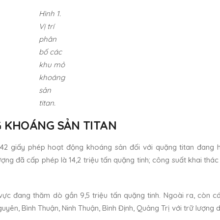
Hình 1.
Vị trí
phân
bố các
khu mỏ
khoáng
sản
titan.
G KHOÁNG SẢN TITAN
42 giấy phép hoạt động khoáng sản đối với quặng titan đang 
ượng đã cấp phép là 14,2 triệu tấn quặng tinh; công suất khai th
ực đang thăm dò gần 9,5 triệu tấn quặng tinh. Ngoài ra, còn c
guyên, Bình Thuận, Ninh Thuận, Bình Định, Quảng Trị với trữ lượng