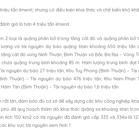
triệu tấn ilmenit, nhưng có điều kiện khai thác và chế biến khó khă
ánh giá là hơn 4 triệu tấn ilmenit.
ồm 2 loại là quặng phân bố trong tầng cát đỏ và quặng phân bố 
ữ lượng và tài nguyên dự báo quặng titan khoảng 650 triệu tấn q
g tầng cát đỏ vùng Ninh Thuận, Bình Thuận và Bắc Bà Rịa – Vũng 
đỏ chứa quặng trung bình khoảng 85 m. Hàm lượng trung bình đạt
 Tài nguyên dự báo 27 triệu tấn; Khu Tuy Phong (Bình Thuận) – Tà
(Bình Thuận) – Tài nguyên dự báo 476 triệu tấn; Khu Nam Phan T
 Hàm Tân (Bình Thuận) – Tài nguyên dự báo 1,6 triệu tấn.
 rất lớn, đảm bảo đủ cơ sở để xây dựng các khu công nghiệp khai
hính phủ đã quy hoạch thăm dò khai thác quặng sa khoáng titan tro
ện tích 150 km2 có tài nguyên đã đánh giá cấp 333 và 334a là 127
ố các khu vực tài nguyên xem hình 1.