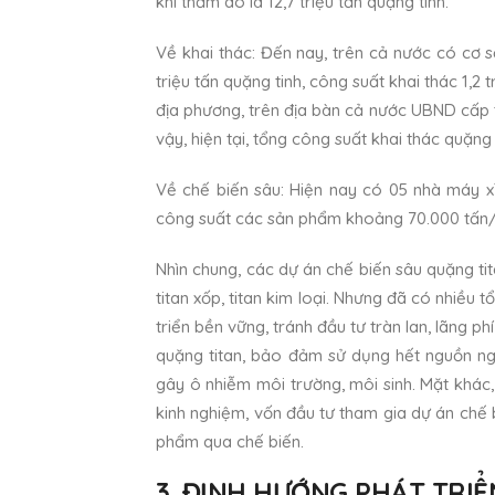
khi thăm dò là 12,7 triệu tấn quặng tinh.
Về khai thác: Đến nay, trên cả nước có cơ s
triệu tấn quặng tinh, công suất khai thác 1,2
địa phương, trên địa bàn cả nước UBND cấp 
vậy, hiện tại, tổng công suất khai thác quặng
Về chế biến sâu: Hiện nay có 05 nhà máy x
công suất các sản phẩm khoảng 70.000 tấn/
Nhìn chung, các dự án chế biến sâu quặng ti
titan xốp, titan kim loại. Nhưng đã có nhiều 
triển bền vững, tránh đầu tư tràn lan, lãng 
quặng titan, bảo đảm sử dụng hết nguồn ng
gây ô nhiễm môi trường, môi sinh. Mặt khác
kinh nghiệm, vốn đầu tư tham gia dự án chế 
phẩm qua chế biến.
3. ĐỊNH HƯỚNG PHÁT TRIỂ