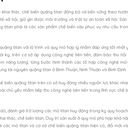
 khai thác, chế biến quặng titan đồng bộ và bền vững theo hướng
 tế-xã hội, giữ gìn được môi trường và trật tự an toàn xã hội. S
g titan phải là các sản phẩm chế biến sâu phục vụ nhu cầu tro
 quặng titan với lộ trình và quy mô hợp lý nhằm đáp ứng tốt nhất
hời kỳ; trên cơ sở áp dụng công nghệ tiên tiến, đảm bảo thu hồi 
kiệm năng lượng; từng bước hình thành các tổ hợp công nghệ mỏ
rung tài nguyên quặng titan ở Bình Thuận, Ninh Thuận và Bình Định.
chế biến quặng titan trên cơ sở huy động nhiều nguồn lực khác nh
ài chủ yếu nhằm tiếp thu công nghệ tiên tiến trong lĩnh vực chế 
ò, đánh giá trữ lượng các mỏ titan huy động trong kỳ quy hoạc
hai thác, chế biến titan; Duy trì sản xuất ở quy mô phù hợp khả nă
với các mỏ titan và cơ sở chế biến quặng titan hiện có, đổi mới 