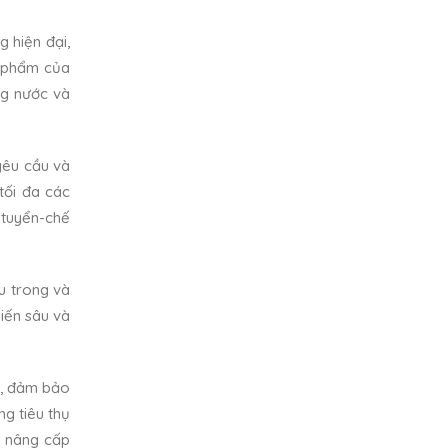
 hiện đại,
ản phẩm của
ng nước và
 yêu cầu và
tối đa các
-tuyển-chế
au trong và
biến sâu và
h, đảm bảo
ng tiêu thụ
và nâng cấp