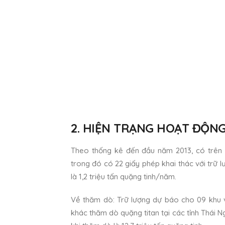
2. HIỆN TRẠNG HOẠT ĐỘN
Theo thống kê đến đầu năm 2013, có trên 
trong đó có 22 giấy phép khai thác với trữ l
là 1,2 triệu tấn quặng tinh/năm.
Về thăm dò: Trữ lượng dự báo cho 09 khu v
khác thăm dò quặng titan tại các tỉnh Thái N