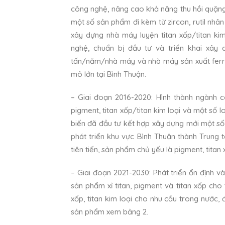
công nghệ, nâng cao khả năng thu hồi quặng 
một số sản phẩm đi kèm từ zircon, rutil nhâ
xây dựng nhà máy luyện titan xốp/titan kim
nghệ, chuẩn bị đầu tư và triển khai xây
tấn/năm/nhà máy và nhà máy sản xuất ferro 
mô lớn tại Bình Thuận.
– Giai đoạn 2016-2020: Hình thành ngành cô
pigment, titan xốp/titan kim loại và một số 
biến đã đầu tư kết hợp xây dựng mới một số
phát triển khu vực Bình Thuận thành Trung 
tiên tiến, sản phẩm chủ yếu là pigment, tita
– Giai đoạn 2021-2030: Phát triển ổn định v
sản phẩm xỉ titan, pigment và titan xốp cho 
xốp, titan kim loại cho nhu cầu trong nước,
sản phẩm xem bảng 2.