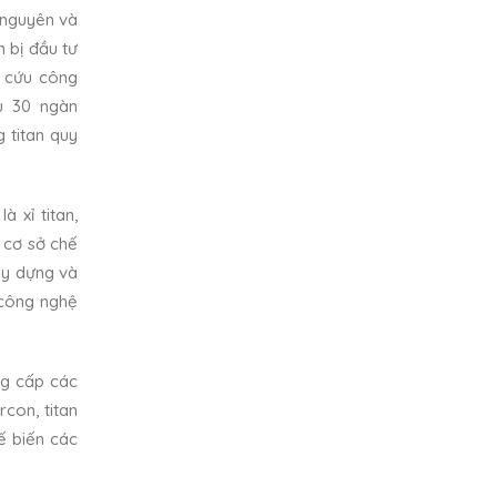
 nguyên và
 bị đầu tư
n cứu công
ểu 30 ngàn
 titan quy
 xỉ titan,
c cơ sở chế
ây dựng và
 công nghệ
ng cấp các
rcon, titan
ế biến các