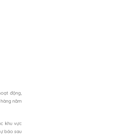
hoạt động,
ác hàng năm
ác khu vực
 dự báo sau