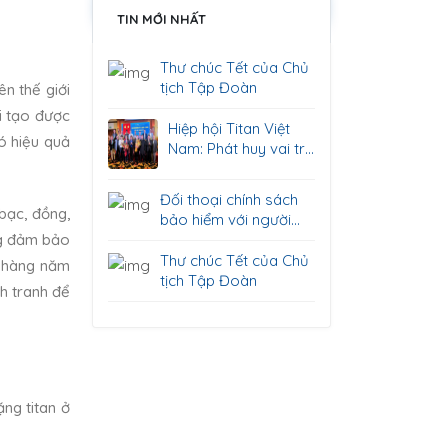
TIN MỚI NHẤT
Thư chúc Tết của Chủ
tịch Tập Đoàn
n thế giới
i tạo được
Hiệp hội Titan Việt
ó hiệu quả
Nam: Phát huy vai trò
cầu nối giữa doanh
nghiệp và cơ quan
Đối thoại chính sách
quản lý
bạc, đồng,
bảo hiểm với người
ông đảm bảo
lao động ở Khu công
nghiệp Sông Bình
Thư chúc Tết của Chủ
u hàng năm
tịch Tập Đoàn
h tranh để
ặng titan ở