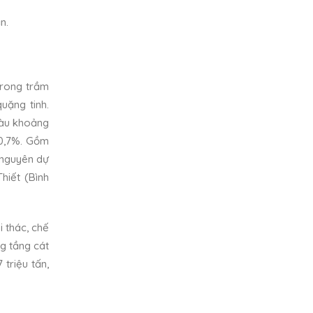
n.
trong trầm
uặng tinh.
Tàu khoảng
 0,7%. Gồm
i nguyên dự
hiết (Bình
 thác, chế
ng tầng cát
 triệu tấn,