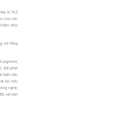
hép là 14,2
iệu của các
h/năm. Như
g với tổng
t pigment,
ác. Để phát
hế biến sâu
hệ lạc hậu
công nghệ,
đối với sản