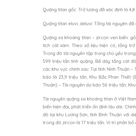
Quặng titan gốc: Trữ lượng đã xác định là 4,8 
Quặng titan eluvi, deluvi: Tổng tài nguyên đã đ
Quặng sa khoáng titan – zircon ven biển: g
tích cát xám. Theo số liệu hiện có, tổng tr
Trong đó tài nguyên tập trung chủ yếu tron
599 triệu tấn tinh quặng. Bề dày tầng cát 
các khu vực chính sau: Tại tỉnh Ninh Thuận –
báo là 23,9 triệu tấn; Khu Bắc Phan Thiết 
Thuận) – Tài nguyên dự báo 56 triệu tấn; Khu
Tài nguyên quặng sa khoáng titan ở Việt Nam
biến hiện đại, phát triển ổn định lâu dài. C
đỏ tại khu Lương Sơn, tỉnh Bình Thuận với di
trong đó zircon là 17 triệu tấn. Vị trí phân b