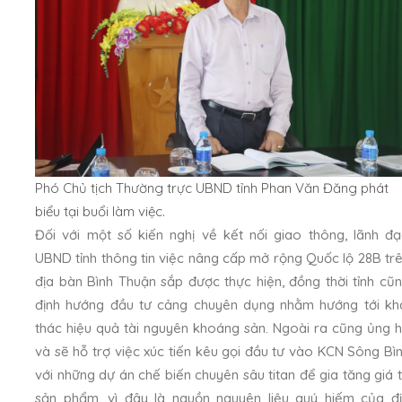
Phó Chủ tịch Thường trực UBND tỉnh Phan Văn Đăng phát
biểu tại buổi làm việc.
Đối với một số kiến nghị về kết nối giao thông, lãnh đ
UBND tỉnh thông tin việc nâng cấp mở rộng Quốc lộ 28B tr
địa bàn Bình Thuận sắp được thực hiện, đồng thời tỉnh cũ
định hướng đầu tư cảng chuyên dụng nhằm hướng tới kh
thác hiệu quả tài nguyên khoáng sản. Ngoài ra cũng ủng 
và sẽ hỗ trợ việc xúc tiến kêu gọi đầu tư vào KCN Sông Bì
với những dự án chế biến chuyên sâu titan để gia tăng giá t
sản phẩm, vì đây là nguồn nguyên liệu quý hiếm của đ