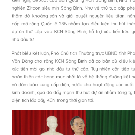
kiến nghị, đề xuất của Ban Quản lý KCN Sông Bình, Nhà m
nghiền Zircon siêu mịn Sông Bình. Như về thủ tục cấp ph
thăm dò khoáng sản và giải quyết nguyên liệu titan, nâ
cấp mở rộng Quốc lộ 28B nhằm tạo điều kiện thu hút th
dự án thứ cấp vào KCN Sông Bình, hỗ trợ xúc tiến kêu g
nhà đầu tư…
Phát biểu kết luận, Phó Chủ tịch Thường trực UBND tỉnh Ph
Văn Đăng cho rằng KCN Sông Bình đã cơ bản đủ điều ki
xúc tiến mời gọi nhà đầu tư thứ cấp. Tuy nhiên cần tiếp t
hoàn thiện các hạng mục nhất là về hệ thống đường kết n
và đảm bảo cung cấp điện, nước cho hoạt động sản xuất
kinh doanh, qua đó đẩy mạnh thu hút dự án nhằm tăng tỷ 
diện tích lấp đầy KCN trong thời gian tới.