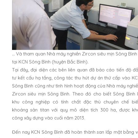
… Và tham quan Nhà máy nghiền Zircon siêu mịn Sông Bình
tại KCN Sông Bình (huyện Bắc Bình).
Tại đây, đại diện các bên liên quan đã báo cáo tiến độ đ
tư kết cấu hạ tầng, công tác thu hút dự án thứ cấp vào K
Sông Bình cũng như tình hình hoạt động của Nhà máy nghi
Zircon siêu mịn Sông Bình. Theo đó cho biết Sông Bình 
khu công nghiệp có tính chất đặc thù chuyên chế bi
khoáng sản titan với quy mô diện tích 300 ha, được kh
công xây dựng vào cuối năm 2013.
Đến nay KCN Sông Bình đã hoàn thành san lấp mặt bằng 