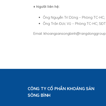
♦ Người liên hệ:
Ông Nguyễn Trí Dũng – Phòng TC-HC; 
Ông Trần Đức Vũ – Phòng TC-HC; SĐT:
Email: khoangsansongbinh@rangdonggroup
CÔNG TY CỔ PHẦN KHOÁNG SẢN
SÔNG BÌNH