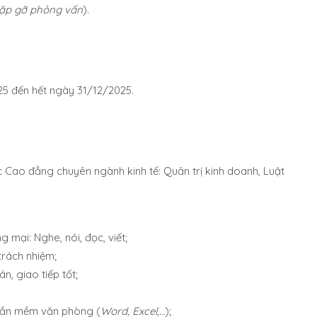
gặp gỡ phỏng vấn
).
25 đến hết ngày 31/12/2025.
c Cao đẳng chuyên ngành kinh tế: Quản trị kinh doanh, Luật
 mại: Nghe, nói, đọc, viết;
trách nhiệm;
, giao tiếp tốt;
hần mềm văn phòng (
Word, Excel,…
);