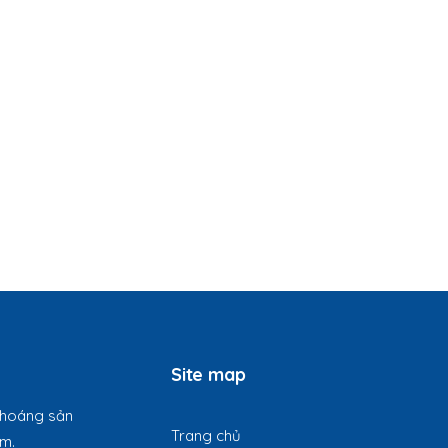
Site map
 khoáng sản
Trang chủ
am.