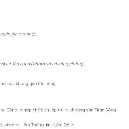
quyền địa phương
);
hỉ có liên quan (
photo và có công chứng
);
thời hạn không quá 06 tháng.
, Khu Công nghiệp chế biến tập trung khoáng sản Titan Sông
ng, phường Hàm Thắng, tỉnh Lâm Đồng.