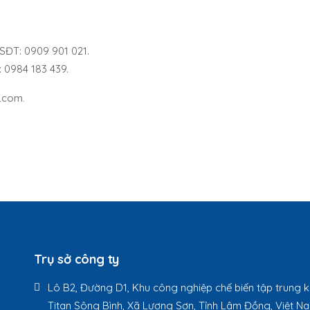
SĐT: 0909 901 021.
 0984 183 439.
.com.
Trụ sở công ty
Lô B2, Đường D1, Khu công nghiệp chế biến tập trung
Titan Sông Bình, Xã Lương Sơn, Tỉnh Lâm Đồng, Việt N