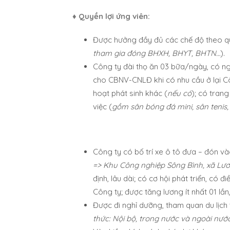
♦ Quyền lợi ứng viên:
Được hưởng đầy đủ các chế độ theo quy
tham gia đóng BHXH, BHYT, BHTN…
).
Công ty đài thọ ăn 03 bữa/ngày, có ngư
cho CBNV-CNLĐ khi có nhu cầu ở lại Côn
hoạt phát sinh khác (
nếu có
); có trang
việc (
gồm sân bóng đá mini, sân tenis,
Công ty có bố trí xe ô tô đưa – đón v
=> Khu Công nghiệp Sông Bình, xã Lươ
định, lâu dài; có cơ hội phát triển, có 
Công ty; được tăng lương ít nhất 01 
Được đi nghỉ dưỡng, tham quan du lịch
thức: Nội bộ, trong nước và ngoài nướ