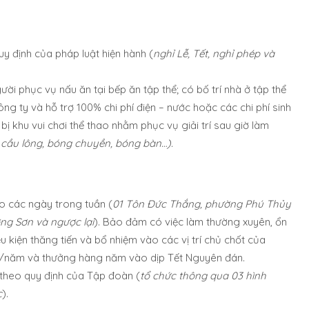
 định của pháp luật hiện hành (
nghỉ Lễ, Tết, nghỉ phép và
ời phục vụ nấu ăn tại bếp ăn tập thể; có bố trí nhà ở tập thể
g ty và hỗ trợ 100% chi phí điện – nước hoặc các chi phí sinh
 bị khu vui chơi thể thao nhằm phục vụ giải trí sau giờ làm
 cầu lông, bóng chuyền, bóng bàn…).
ào các ngày trong tuần (
01 Tôn Đức Thắng, phường Phú Thủy
ng Sơn và ngược lại
). Bảo đảm có việc làm thường xuyên, ổn
điều kiện thăng tiến và bổ nhiệm vào các vị trí chủ chốt của
lần/năm và thưởng hàng năm vào dịp Tết Nguyên đán.
 theo quy định của Tập đoàn (
tổ chức thông qua 03 hình
c
).