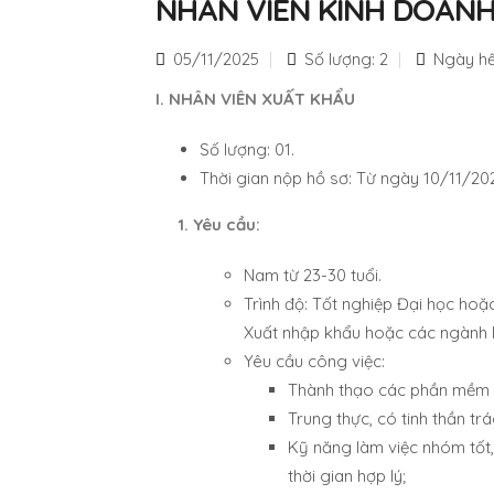
NHÂN VIÊN KINH DOAN
05/11/2025
Số lượng: 2
Ngày hế
I. NHÂN VIÊN XUẤT KHẨU
Số lượng: 01.
Thời gian nộp hồ sơ: Từ ngày 10/11/20
1. Yêu cầu:
Nam từ 23-30 tuổi.
Trình độ: Tốt nghiệp Đại học ho
Xuất nhập khẩu hoặc các ngành l
Yêu cầu công việc:
Thành thạo các phần mềm v
Trung thực, có tinh thần tr
Kỹ năng làm việc nhóm tốt, 
thời gian hợp lý;