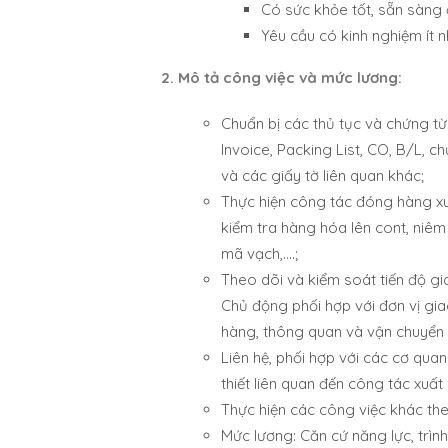
Có sức khỏe tốt, sẵn sàng 
Yêu cầu có kinh nghiệm ít n
2. Mô tả công việc và mức lương:
Chuẩn bị các thủ tục và chứng từ
Invoice, Packing List, CO, B/L, 
và các giấy tờ liên quan khác;
Thực hiện công tác đóng hàng xu
kiểm tra hàng hóa lên cont, niêm
mã vạch,….;
Theo dõi và kiểm soát tiến độ g
Chủ động phối hợp với đơn vị gi
hàng, thông quan và vận chuyển c
Liên hệ, phối hợp với các cơ quan
thiết liên quan đến công tác xuất
Thực hiện các công việc khác th
Mức lương: Căn cứ năng lực, trìn