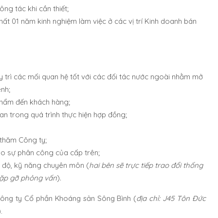
ông tác khi cần thiết;
hất 01 năm kinh nghiệm làm việc ở các vị trí Kinh doanh bán
duy trì các mối quan hệ tốt với các đối tác nước ngoài nhằm mở
nh;
phẩm đến khách hàng;
uan trong quá trình thực hiện hợp đồng;
 thăm Công ty;
eo sự phân công của cấp trên;
h độ, kỹ năng chuyên môn (
hai bên sẽ trực tiếp trao đổi thống
gặp gỡ phỏng vấn
).
Công ty Cổ phần Khoáng sản Sông Bình (
địa chỉ: J45 Tôn Đức
).