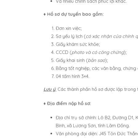
Và nhiều chính sách phúc lợi khác.
♦ Hồ sơ dự tuyển bao gồm:
Đơn xin việc;
Sơ yếu lý lịch (
có xác nhận của chính 
Giấy khám sức khỏe;
CCCD (
photo và có công chứng
);
Giấy khai sinh (
bản sao
);
Bằng tốt nghiệp, các văn bằng, chứng c
04 tấm hình 3×4.
Lưu ý
:
Các thành phần hồ sơ được lập trong 
♦ Địa điểm nộp hồ sơ:
Địa chỉ trụ sở chính: Lô B2, Đường D1
Bình, xã Lương Sơn, tỉnh Lâm Đồng.
Văn phòng đại diện: J45 Tôn Đức Thắ