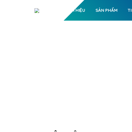
GIỚI THIỆU
SẢN PHẨM
T