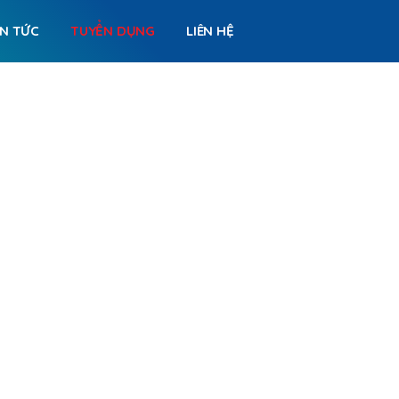
IN TỨC
TUYỂN DỤNG
LIÊN HỆ
TUYỂN DỤNG
TRANG CHỦ
TUYỂN DỤNG