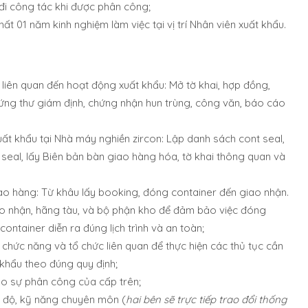
đi công tác khi được phân công;
hất 01 năm kinh nghiệm làm việc tại vị trí Nhân viên xuất khẩu.
 liên quan đến hoạt động xuất khẩu: Mở tờ khai, hợp đồng,
chứng thư giám định, chứng nhận hun trùng, công văn, báo cáo
ất khẩu tại Nhà máy nghiền zircon: Lập danh sách cont seal,
 seal, lấy Biên bản bàn giao hàng hóa, tờ khai thông quan và
iao hàng: Từ khâu lấy booking, đóng container đến giao nhận.
ao nhận, hãng tàu, và bộ phận kho để đảm bảo việc đóng
ontainer diễn ra đúng lịch trình và an toàn;
 chức năng và tổ chức liên quan để thực hiện các thủ tục cần
 khẩu theo đúng quy định;
eo sự phân công của cấp trên;
h độ, kỹ năng chuyên môn (
hai bên sẽ trực tiếp trao đổi thống